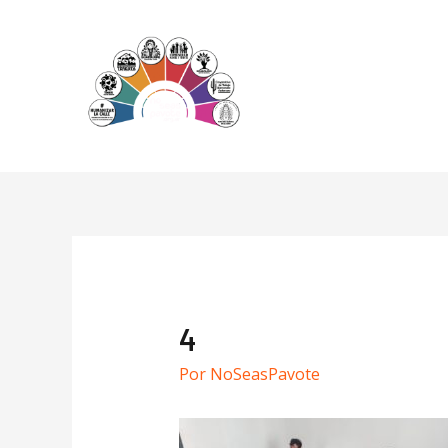
4
Por
NoSeasPavote