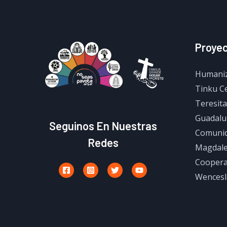
Proye
Humaniza
Tinku Ce
Teresita
Guadalu
Seguinos En Nuestras
Comunid
Redes
Magdale
Coopera
Wencesl